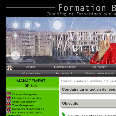
Accueil
Training in English
Sur mesure
Infos pratiques
Formations RH
Dévelop. professionnel
Accueil > Formations > Formations RH > Condu
Conduire un entretien de recr
Change Management
Effective Communication
Stress Management
Objectifs
Time Management
Management skills Stage 1
Management skills with co-
development