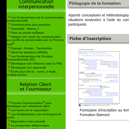
Pédagogie de la formation
Apports conceptuels et méthodologiqu
Les fondamentaux de la communication
situations analysées à l'aide du cam
interpersonnelle
participants
Communication plus assertive
Assertivité - Niveau 2
Prise de parole maî̂trisée
Adapter son mode de communication
aux profils de personnalité avec la Process
®
Com
Exposer - Animer - Transmettre
Gérer les situations difficiles
Les fondamentaux de l'Analyse
Transactionnelle (AT)
Développer son Influence avec la PNL
Développer son assertivité
Écrire pour être lu : notes, e-mails,
compte-rendus
®
Process Communication
pour
développer son relationnel client
Formulaire d'inscription au fo
Les bases de la négociation
Les fondamentaux des techniques de
Formation Balmont
vente
Négociation interculturelle
La prospection téléphonique