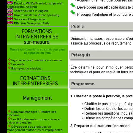
Acquérir une méthode pour réussir
Develop WIN/WIN relationships with
Transactional Analysis
Développer son efficacité dans le 
Assert yourself in english
Préparer l'entretien et le conduire 
How to master in Public speaking
Successfull Negociation
Effective Delegation Skills
Public
Dirigeant, manager, responsable d'éq
associé au processus de recrutement
Toutes les formations au catalogue sont
adaptables en intra
Prérequis
Ingénierie des formations sur mesure
Les outils
Être déterminé pour s'impliquer pers
Exemples de missions
techniques et pour en recueillir tous les
Programme
1. Clarifier le poste à pourvoir, le profi
• Clarifier le poste et le profil à
• Définir les critères et les com
Nouveau Manager : Prendre ses
• Rédiger les questions induisa
fonctions
• Définir les compétences com
Les 8 fondamentaux pour animer et
diriger une équipe
2. Préparer et structurer l'entretien
Développer des pratiques de
management motivantes et impliquantes