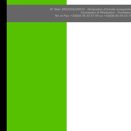
N° Siret: 8503334100015 - Déclaration d'Activité enregist
Conception & Réalisation : Formatio
Tel. et Fax: +33(0)4.78.33.57.59 ou +33(0)6.80.05.03.76