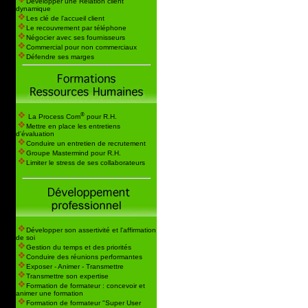
Développer une Relation client
dynamique
Les clé de l'accueil client
Le recouvrement par téléphone
Négocier avec ses fournisseurs
Commercial pour non commerciaux
Défendre ses marges
®
La Process Com
pour R.H.
Mettre en place les entretiens
d'évaluation
Conduire un entretien de recrutement
Groupe Mastermind pour R.H.
Limiter le stress de ses collaborateurs
Développer son assertivité et l'affirmation
de soi
Gestion du temps et des priorités
Conduire des réunions performantes
Exposer - Animer - Transmettre
Transmettre son expertise
Formation de formateur : concevoir et
animer une formation
Formation de formateur "Super User