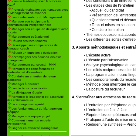
• Les conditions d'un entretien 
Plus de leadership avec la Process
®
• Les étapes clés de l'entretien
Com
Professionnalisation des managers avec
• Accueil du candidat
le Management situationnel
• Présentation de l'entreprise
Les fondamentaux du Management
• Questionnement et découv
Manager son équipe par la
• Tests et mises en situation
communication interpersonnelle
Manager son équipe en déléguant avec
• Conclure l'entretien
succès
• Thèmes et questions à aborde
Management opérationnel
• Les différentes sortes d'entret
Réussir ses recrutements
Développer ses compétences de
3. Apports méthodologiques et entra
Manager coach
Réussir un entretien d'évaluation
• L'écoute active
Accompagner ses équipes lors d'un
• L'écoute par l'observation
changement
• Analyse psychologique du ca
Management transversal - MNH
Renforcer les compétences de
• Les effets réciproques et les 
leadership et d'assertivité
• La programmation neuro-lingu
Conduire un entretien de retour
• Les comportements du recrut
d'absence
• Méthode pour interroger le c
Manager à distance
Les facteurs de motivation
• La posture du recruteur
La délégation réussie
4. S'entraîner aux entretiens de rec
Renforcer le leadership et l'assertivité
des collaborateurs
Le courage managérial
• L'entretien par téléphone ou p
Les fondamentaux du Management
• L'entretien de face à face
d'équipe
• Repérer les compétences prof
Manager une équipe projet
• Pratiquer à l'aide de mise en s
Comment mener un entretien
professionnel
• Rédiger une synthèse – Pren
Gagner en efficacité managériale