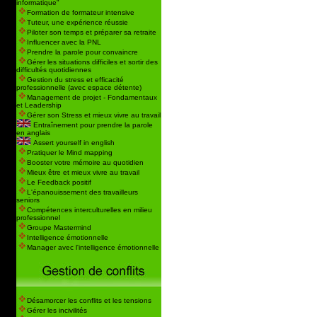
informatique"
Formation de formateur intensive
Tuteur, une expérience réussie
Piloter son temps et préparer sa retraite
Influencer avec la PNL
Prendre la parole pour convaincre
Gérer les situations difficiles et sortir des
difficultés quotidiennes
Gestion du stress et efficacité
professionnelle (avec espace détente)
Management de projet - Fondamentaux
et Leadership
Gérer son Stress et mieux vivre au travail
Entraînement pour prendre la parole
en anglais
Assert yourself in english
Pratiquer le Mind mapping
Booster votre mémoire au quotidien
Mieux être et mieux vivre au travail
Le Feedback positif
L'épanouissement des travailleurs
seniors
Compétences interculturelles en milieu
professionnel
Groupe Mastermind
Intelligence émotionnelle
Manager avec l'intelligence émotionnelle
Désamorcer les conflits et les tensions
Gérer les incivilités