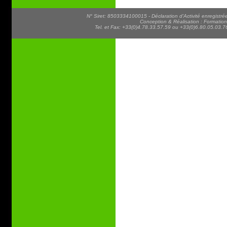
N° Siret: 8503334100015 - Déclaration d'Activité enregist
Conception & Réalisation : Formatio
Tel. et Fax: +33(0)4.78.33.57.59 ou +33(0)6.80.05.03.76