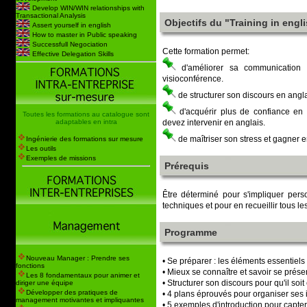
Develop WIN/WIN relationships with
Transactional Analysis
Objectifs du "Training in engl
Assert yourself in english
How to master in Public speaking
Successfull Negociation
Cette formation permet:
Effective Delegation Skills
d'améliorer sa communication 
visioconférence.
de structurer son discours en angl
d'acquérir plus de confiance en 
Toutes les formations au catalogue sont
adaptables en intra
devez intervenir en anglais.
de maîtriser son stress et gagner 
Ingénierie des formations sur mesure
Les outils
Exemples de missions
Prérequis
Être déterminé pour s'impliquer pers
techniques et pour en recueillir tous les
Programme
Nouveau Manager : Prendre ses
• Se préparer : les éléments essentiels
fonctions
• Mieux se connaître et savoir se prése
Les 8 fondamentaux pour animer et
• Structurer son discours pour qu'il soit 
diriger une équipe
Développer des pratiques de
• 4 plans éprouvés pour organiser ses 
management motivantes et impliquantes
• 5 exemples d'introduction pour capter 