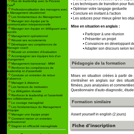
Plus de leadership avec la Process
• Les techniques de transition pour flui
®
Com
• Optmiser votre langage gestuelle
Professionnalisation des managers avec
le Management situationnel
• Conclure en invitant à l'action
Les fondamentaux du Management
• Les astuces pour mieux gérer les obj
Manager son équipe par la
communication interpersonnelle
Mise en situation en anglais :
Manager son équipe en déléguant avec
succès
• Participer à une réunion
Management opérationnel
• Présenter un projet
Réussir ses recrutements
• Convaincre en développant d
Développer ses compétences de
Manager coach
• Adapter son discours selon les
Réussir un entretien d'évaluation
Accompagner ses équipes lors d'un
changement
Pédagogie de la formation
Management transversal - MNH
Renforcer les compétences de
leadership et d'assertivité
Mises en situation créées à partir de
Conduire un entretien de retour
d'absence
s'entraîner en anglais sur des situa
Manager à distance
filmées, puis analysées et commentées 
Les facteurs de motivation
Questionnaire d'auto-diagnostic, étud
La délégation réussie
Renforcer le leadership et l'assertivité
des collaborateurs
Formation similaire
Le courage managérial
Les fondamentaux du Management
d'équipe
Assert yourself in english
(2 jours)
Manager une équipe projet
Comment mener un entretien
professionnel
Gagner en efficacité managériale