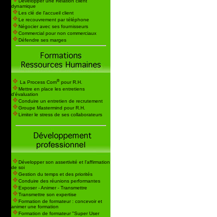
Développer une Relation client
dynamique
Les clé de l'accueil client
Le recouvrement par téléphone
Négocier avec ses fournisseurs
Commercial pour non commerciaux
Défendre ses marges
®
La Process Com
pour R.H.
Mettre en place les entretiens
d'évaluation
Conduire un entretien de recrutement
Groupe Mastermind pour R.H.
Limiter le stress de ses collaborateurs
Développer son assertivité et l'affirmation
de soi
Gestion du temps et des priorités
Conduire des réunions performantes
Exposer - Animer - Transmettre
Transmettre son expertise
Formation de formateur : concevoir et
animer une formation
Formation de formateur "Super User