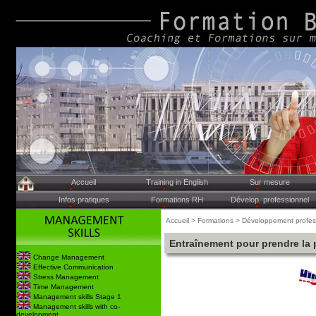
Accueil
Training in English
Sur mesure
Infos pratiques
Formations RH
Dévelop. professionnel
Accueil > Formations > Développement profess
Entraînement pour prendre la p
Change Management
Effective Communication
Stress Management
Time Management
Management skills Stage 1
Management skills with co-
development