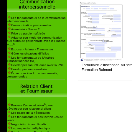
Les fondamentaux de la communication
interpersonnelle
Communication plus assertive
Assertivité - Niveau 2
Prise de parole maî̂trisée
Adapter son mode de communication
aux profils de personnalité avec la Process
®
Com
Exposer - Animer - Transmettre
Gérer les situations difficiles
Les fondamentaux de l'Analyse
Transactionnelle (AT)
Formulaire d'inscription au fo
Développer son Influence avec la PNL
Développer son assertivité
Formation Balmont
Écrire pour être lu : notes, e-mails,
compte-rendus
®
Process Communication
pour
développer son relationnel client
Les bases de la négociation
Les fondamentaux des techniques de
vente
Négociation interculturelle
La prospection téléphonique