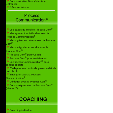
Communication Non Violente en
Entreprise
Gérer les irritants
®
Les bases du modèle Process Com
Management individualisé avec la
®
Process Communication
Mieux gérer son stress avec la Process
®
Com
Mieux négocier et vendre avec la
®
Process Com
®
Process Com
pour Coach
®
Process Com
pour assistantes
®
La Process Communication
pour
coachs sportifs
S'adapter aux profils de personnalité de
nos clients
Enseigner avec la Process
®
Communication
®
Déléguer avec la Process Com
®
Communiquer avec la Process Com
(Niveau 2)
Coaching individuel