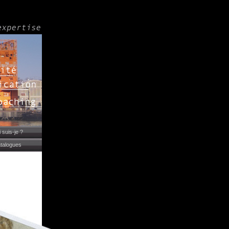
 suis-je ?
talogues