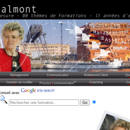
Management
Communication
Relationnel Client
Qui
Gestion de conflits
®
Coaching
Ca
Process Communication
Conseil avec