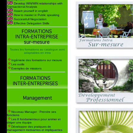
Develop WIN/WIN relationships with
Transactional Analysis
Assert yourself in english
How to master in Public speaking
Successfull Negociation
Effective Delegation Skills
Toutes les formations au catalogue sont
adaptables en intra
Ingénierie des formations sur mesure
Les outils
Exemples de missions
Nouveau Manager : Prendre ses
fonctions
Les 8 fondamentaux pour animer et
diriger une équipe
Développer des pratiques de
management motivantes et impliquantes