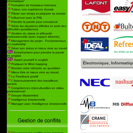
informatique"
Formation de formateur intensive
Tuteur, une expérience réussie
Piloter son temps et préparer sa retraite
Influencer avec la PNL
Prendre la parole pour convaincre
Gérer les situations difficiles et sortir des
difficultés quotidiennes
Gestion du stress et efficacité
professionnelle (avec espace détente)
Management de projet - Fondamentaux
et Leadership
Gérer son stress et mieux vivre au travail
Entraînement pour prendre la parole
en anglais
Assert yourself in english
Électronique, Informatiq
Pratiquer le Mind mapping
Booster votre mémoire au quotidien
Mieux être et mieux vivre au travail
Le Feedback positif
L'épanouissement des travailleurs
seniors
Compétences interculturelles en milieu
professionnel
Groupe Mastermind
Intelligence émotionnelle
Manager avec l'intelligence émotionnelle
Désamorcer les conflits et les tensions