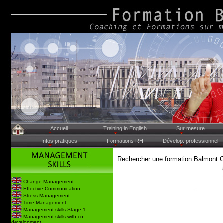
Accueil
Training in English
Sur mesure
Infos pratiques
Formations RH
Dévelop. professionnel
Rechercher une formation Balmont 
Change Management
Effective Communication
Stress Management
Time Management
Management skills Stage 1
Management skills with co-
development