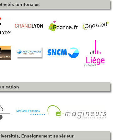
ivités territoriales
unication
niversités, Enseignement supérieur