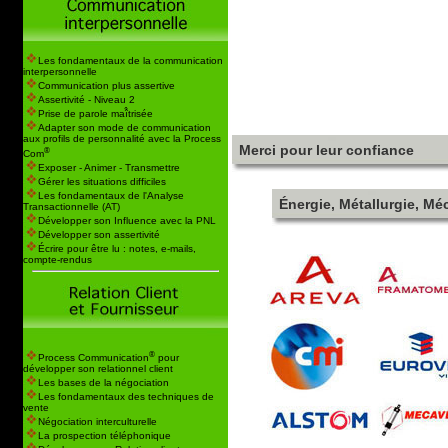
Les fondamentaux de la communication
interpersonnelle
Communication plus assertive
Assertivité - Niveau 2
Prise de parole maî̂trisée
Adapter son mode de communication
aux profils de personnalité avec la Process
Merci pour leur confiance
®
Com
Exposer - Animer - Transmettre
Gérer les situations difficiles
Les fondamentaux de l'Analyse
Énergie, Métallurgie, M
Transactionnelle (AT)
Développer son Influence avec la PNL
Développer son assertivité
Écrire pour être lu : notes, e-mails,
compte-rendus
®
Process Communication
pour
développer son relationnel client
Les bases de la négociation
Les fondamentaux des techniques de
vente
Négociation interculturelle
La prospection téléphonique