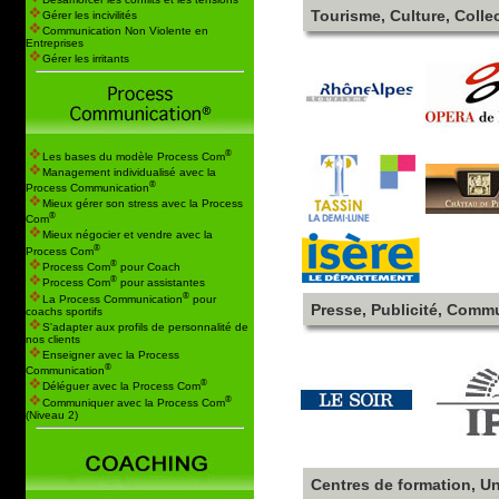
Tourisme, Culture, Collect
Gérer les incivilités
Communication Non Violente en
Entreprises
Gérer les irritants
®
Les bases du modèle Process Com
Management individualisé avec la
®
Process Communication
Mieux gérer son stress avec la Process
®
Com
Mieux négocier et vendre avec la
®
Process Com
®
Process Com
pour Coach
®
Process Com
pour assistantes
®
La Process Communication
pour
Presse, Publicité, Comm
coachs sportifs
S'adapter aux profils de personnalité de
nos clients
Enseigner avec la Process
®
Communication
®
Déléguer avec la Process Com
®
Communiquer avec la Process Com
(Niveau 2)
Centres de formation, U