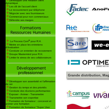
Développer une Relation client
dynamique
Les clé de l'accueil client
Le recouvrement par téléphone
Négocier avec ses fournisseurs
Commercial pour non commerciaux
Défendre ses marges
®
La Process Com
pour R.H.
Mettre en place les entretiens
d'évaluation
Conduire un entretien de recrutement
Groupe Mastermind pour R.H.
Limiter le stress de ses collaborateurs
Grande distribution, Mag
Développer son assertivité et l'affirmation
de soi
Gestion du temps et des priorités
Conduire des réunions performantes
Exposer - Animer - Transmettre
Transmettre son expertise
Formation de formateur : concevoir et
animer une formation
Formation de formateur "Super User