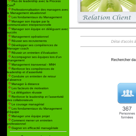
Plus de leadership avec la Process
®
Com
Professionnalisation des managers avec
le Management situationnel
Les fondamentaux du Management
Manager son équipe par la
communication interpersonnelle
Manager son équipe en déléguant avec
succès
Management opérationnel
Réussir ses recrutements
Délai d'accès à
Développer ses compétences de
Manager coach
Réussir un entretien d'évaluation
Accompagner ses équipes lors d'un
Rechercher dan
changement
Management transversal - MNH
Renforcer les compétences de
leadership et d'assertivité
Conduire un entretien de retour
d'absence
Manager à distance
Les facteurs de motivation
La délégation réussie
Renforcer le leadership et l'assertivité
des collaborateurs
Le courage managérial
Les fondamentaux du Management
d'équipe
Manager une équipe projet
Comment mener un entretien
professionnel
Gagner en efficacité managériale